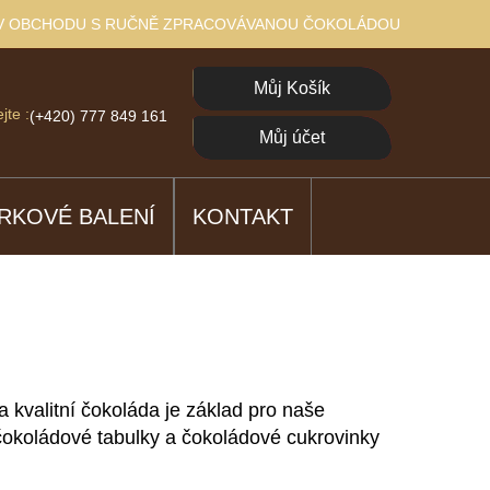
 V OBCHODU S RUČNĚ ZPRACOVÁVANOU ČOKOLÁDOU
Jít
Můj Košík
jte :
(+420) 777 849 161
Jít
Můj účet
RKOVÉ BALENÍ
KONTAKT
kvalitní čokoláda je základ pro naše
čokoládové tabulky a čokoládové cukrovinky