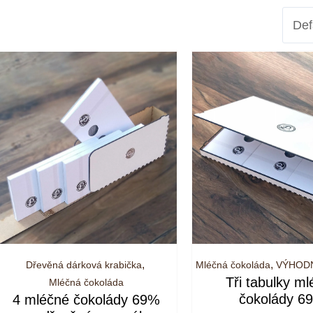
,
,
Dřevěná dárková krabička
Mléčná čokoláda
VÝHOD
Tři tabulky m
Mléčná čokoláda
čokolády 6
4 mléčné čokolády 69%