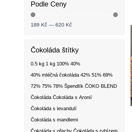
Podle Ceny
189
Kč
—
620
Kč
Čokoláda štítky
0.5 kg
1 kg
100%
40%
40% mléčná čokoláda
42%
51%
69%
72%
75%
78%
Špendlík
ČOKO BLEND
Čokoláda
Čokoláda s Aronií
Čokoláda s levandulí
Čokoláda s mandlemi
Čokoláda s ořechy
Čokoláda s rybízem