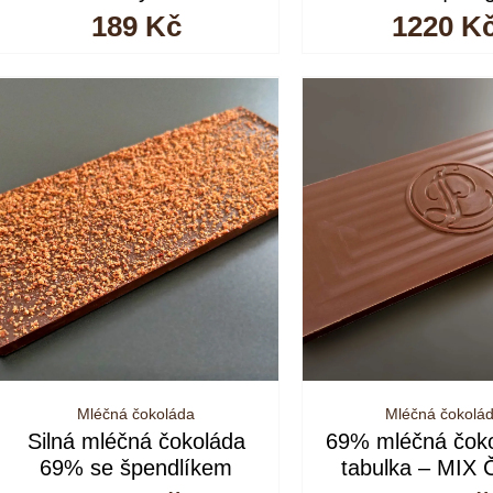
189
Kč
1220
K
Mléčná čokoláda
Mléčná čokolá
Silná mléčná čokoláda
69% mléčná čok
69% se špendlíkem
tabulka – MIX