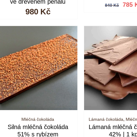
Pův
ve dřevěném penálu
785
840
Kč
cen
980
Kč
byla
840
,
Mléčná čokoláda
Lámaná čokoláda
Mléčn
Silná mléčná čokoláda
Lámaná mléčná č
51% s rybízem
42% | 1 k