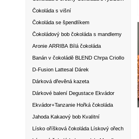
Čokoláda s višní
Čokoláda se špendlíkem
Čokoládový bob
čokoláda s mandlemy
Aronie
ARRIBA
Bílá čokoláda
Banán v čokoládě
BLEND
Chrpa
Criollo
D-Fusion Lattesal
Dárek
Dárková dřevěná kazeta
Dárkové balení
Degustace
Ekvádor
Ekvádor+Tanzanie
Hořká čokoláda
Jahoda
Kakaový bob
Kvalitní
Lísko oříšková čokoláda
Lískový ořech