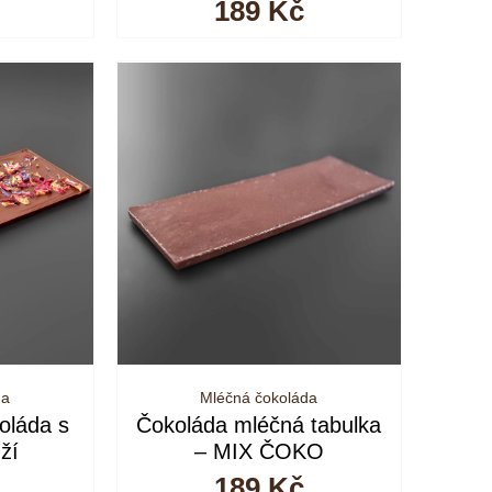
189
Kč
da
Mléčná čokoláda
oláda s
Čokoláda mléčná tabulka
ží
– MIX ČOKO
189
Kč