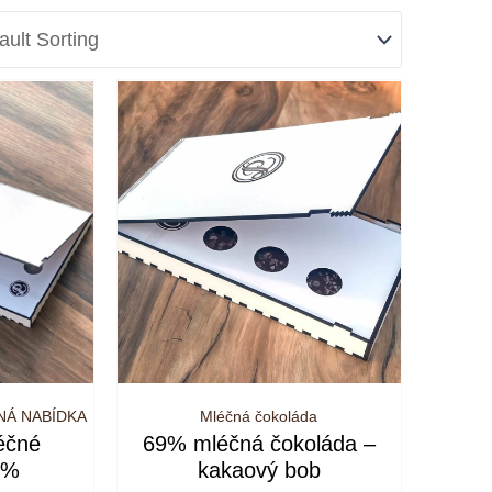
NÁ NABÍDKA
Mléčná čokoláda
léčné
69% mléčná čokoláda –
9%
kakaový bob