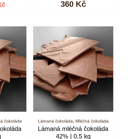
odní
Aktuální
360
Kč
Kč
a
cena
:
je:
 Kč.
785 Kč.
,
á čokoláda
Lámaná čokoláda
Mléčná čokoláda
okoláda
Lámaná mléčná čokoláda
g
42% | 0,5 kg