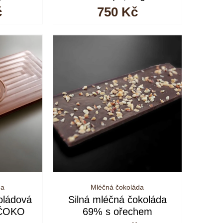
č
750
Kč
da
Mléčná čokoláda
oládová
Silná mléčná čokoláda
 ČOKO
69% s ořechem