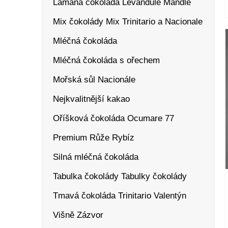
Lámaná čokoláda
Levandule
Mandle
Mix čokolády
Mix Trinitario a Nacionale
Mléčná čokoláda
Mléčná čokoláda s ořechem
Mořská sůl
Nacionále
Nejkvalitnější kakao
Oříšková čokoláda
Ocumare 77
Premium
Růže
Rybíz
Silná mléčná čokoláda
Tabulka čokolády
Tabulky čokolády
Tmavá čokoláda
Trinitario
Valentýn
Višně
Zázvor