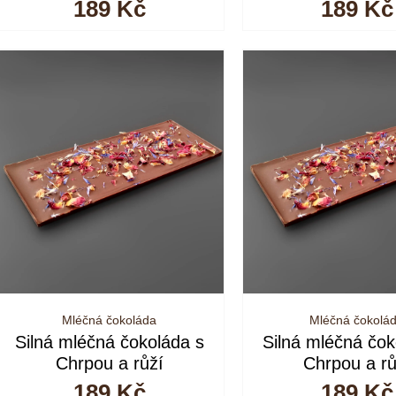
189
Kč
189
Kč
Mléčná čokoláda
Mléčná čokolá
Silná mléčná čokoláda s
Silná mléčná čok
Chrpou a růží
Chrpou a rů
189
Kč
189
Kč