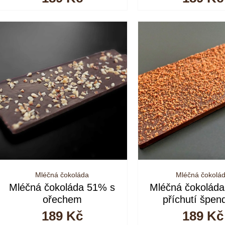
Mléčná čokoláda
Mléčná čokolá
Mléčná čokoláda 51% s
Mléčná čokolád
ořechem
příchutí špen
189
Kč
189
Kč