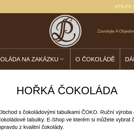
VÍTEJTE
Zavolejte A Objedne
OLÁDA NA ZAKÁZKU
O ČOKOLÁDĚ
DÁ
HOŘKÁ ČOKOLÁDA
Obchod s čokoládovými tabulkami ČOKO. Ruční výroba a 
čokoládové tabulky. E-Shop ve kterém si můžete vybrat 
opravdu z kvalitní čokolády.