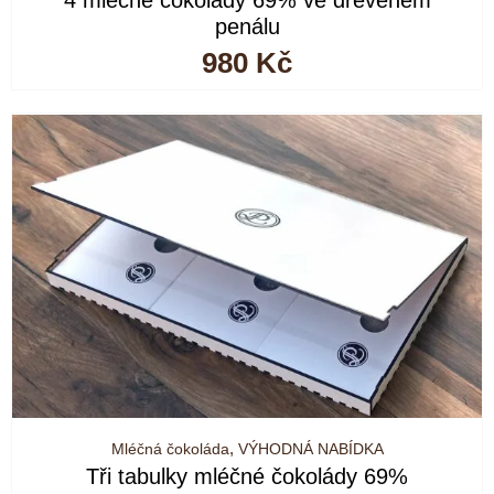
4 mléčné čokolády 69% ve dřevěném
penálu
980
Kč
Mléčná čokoláda
,
VÝHODNÁ NABÍDKA
Tři tabulky mléčné čokolády 69%