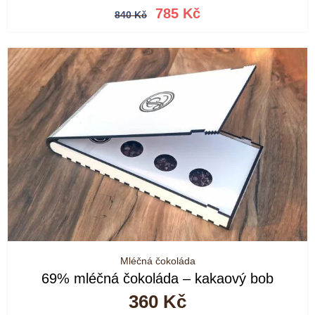
Původní
Aktuální
785
Kč
840
Kč
cena
cena
byla:
je:
840 Kč.
785 Kč.
Mléčná čokoláda
69% mléčná čokoláda – kakaový bob
360
Kč