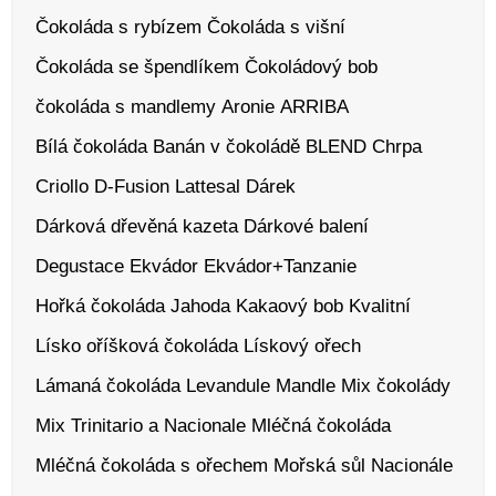
Čokoláda s rybízem
Čokoláda s višní
Čokoláda se špendlíkem
Čokoládový bob
čokoláda s mandlemy
Aronie
ARRIBA
Bílá čokoláda
Banán v čokoládě
BLEND
Chrpa
Criollo
D-Fusion Lattesal
Dárek
Dárková dřevěná kazeta
Dárkové balení
Degustace
Ekvádor
Ekvádor+Tanzanie
Hořká čokoláda
Jahoda
Kakaový bob
Kvalitní
Lísko oříšková čokoláda
Lískový ořech
Lámaná čokoláda
Levandule
Mandle
Mix čokolády
Mix Trinitario a Nacionale
Mléčná čokoláda
Mléčná čokoláda s ořechem
Mořská sůl
Nacionále