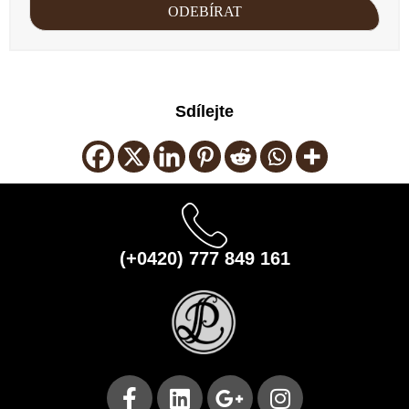
Sdílejte
(+0420) 777 849 161
F
L
G
I
a
i
o
n