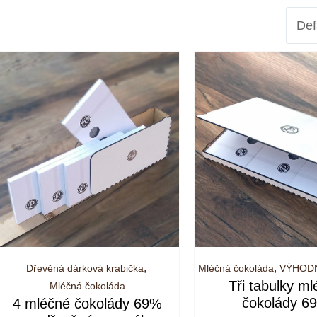
,
,
Dřevěná dárková krabička
Mléčná čokoláda
VÝHOD
Tři tabulky m
Mléčná čokoláda
čokolády 6
4 mléčné čokolády 69%