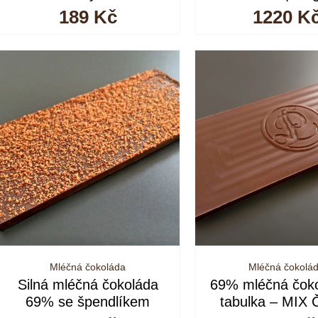
189
Kč
1220
K
Mléčná čokoláda
Mléčná čokolá
Silná mléčná čokoláda
69% mléčná čok
69% se špendlíkem
tabulka – MIX