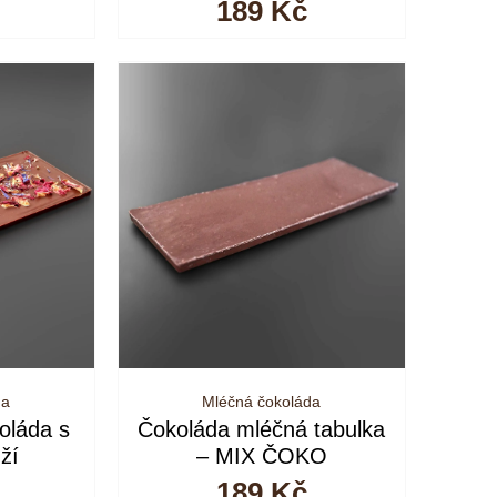
189
Kč
da
Mléčná čokoláda
oláda s
Čokoláda mléčná tabulka
ží
– MIX ČOKO
189
Kč