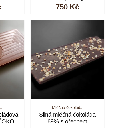
č
750
Kč
da
Mléčná čokoláda
oládová
Silná mléčná čokoláda
 ČOKO
69% s ořechem