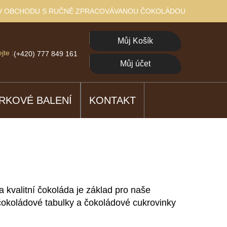
 V OBCHODU S RUČNĚ ZPRACOVÁVANOU ČOKOLÁDOU
Jít
Můj Košík
jte :
(+420) 777 849 161
Jít
Můj účet
RKOVÉ BALENÍ
KONTAKT
kvalitní čokoláda je základ pro naše
čokoládové tabulky a čokoládové cukrovinky