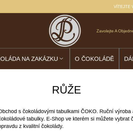
VÍTEJTE
Zavolejte A Objedne
OLÁDA NA ZAKÁZKU
O ČOKOLÁDĚ
DÁ
RŮŽE
Obchod s čokoládovými tabulkami ČOKO. Ruční výroba a 
čokoládové tabulky. E-Shop ve kterém si můžete vybrat 
opravdu z kvalitní čokolády.