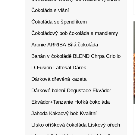
Čokoláda s višní
Čokoláda se špendlíkem
Čokoládový bob
čokoláda s mandlemy
Aronie
ARRIBA
Bílá čokoláda
Banán v čokoládě
BLEND
Chrpa
Criollo
D-Fusion Lattesal
Dárek
Dárková dřevěná kazeta
Dárkové balení
Degustace
Ekvádor
Ekvádor+Tanzanie
Hořká čokoláda
Jahoda
Kakaový bob
Kvalitní
Lísko oříšková čokoláda
Lískový ořech