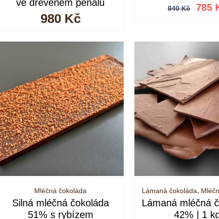
Pův
ve dřevěném penálu
785
840
Kč
cen
980
Kč
byla
840
,
Mléčná čokoláda
Lámaná čokoláda
Mléčn
Silná mléčná čokoláda
Lámaná mléčná č
51% s rybízem
42% | 1 k