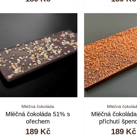
Mléčná čokoláda
Mléčná čokolá
Mléčná čokoláda 51% s
Mléčná čokolád
ořechem
příchutí špen
189
Kč
189
Kč