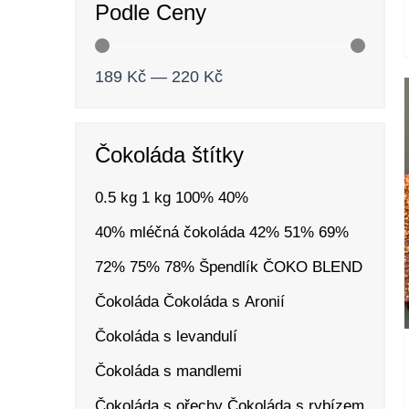
Podle Ceny
189
Kč
—
220
Kč
Čokoláda štítky
0.5 kg
1 kg
100%
40%
40% mléčná čokoláda
42%
51%
69%
72%
75%
78%
Špendlík
ČOKO BLEND
Čokoláda
Čokoláda s Aronií
Čokoláda s levandulí
Čokoláda s mandlemi
Čokoláda s ořechy
Čokoláda s rybízem