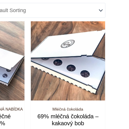
NÁ NABÍDKA
Mléčná čokoláda
léčné
69% mléčná čokoláda –
9%
kakaový bob