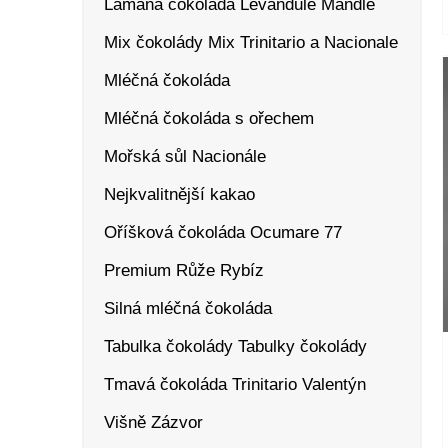
Lámaná čokoláda
Levandule
Mandle
Mix čokolády
Mix Trinitario a Nacionale
Mléčná čokoláda
Mléčná čokoláda s ořechem
Mořská sůl
Nacionále
Nejkvalitnější kakao
Oříšková čokoláda
Ocumare 77
Premium
Růže
Rybíz
Silná mléčná čokoláda
Tabulka čokolády
Tabulky čokolády
Tmavá čokoláda
Trinitario
Valentýn
Višně
Zázvor