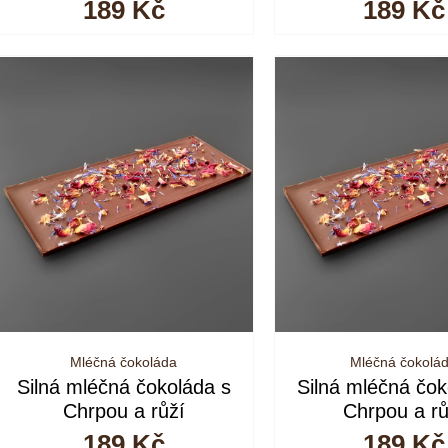
189
Kč
189
Kč
Mléčná čokoláda
Mléčná čokolá
Silná mléčná čokoláda s
Silná mléčná čok
Chrpou a růží
Chrpou a rů
189
Kč
189
Kč