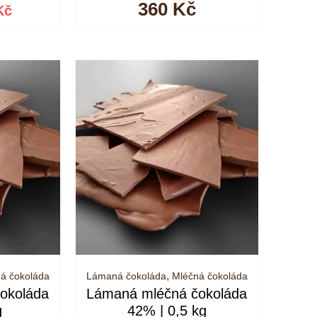
odní
Aktuální
360
Kč
Kč
a
cena
:
je:
 Kč.
785 Kč.
,
á čokoláda
Lámaná čokoláda
Mléčná čokoláda
okoláda
Lámaná mléčná čokoláda
g
42% | 0,5 kg