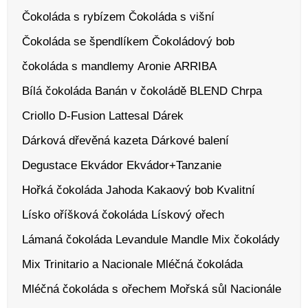
Čokoláda s rybízem
Čokoláda s višní
Čokoláda se špendlíkem
Čokoládový bob
čokoláda s mandlemy
Aronie
ARRIBA
Bílá čokoláda
Banán v čokoládě
BLEND
Chrpa
Criollo
D-Fusion Lattesal
Dárek
Dárková dřevěná kazeta
Dárkové balení
Degustace
Ekvádor
Ekvádor+Tanzanie
Hořká čokoláda
Jahoda
Kakaový bob
Kvalitní
Lísko oříšková čokoláda
Lískový ořech
Lámaná čokoláda
Levandule
Mandle
Mix čokolády
Mix Trinitario a Nacionale
Mléčná čokoláda
Mléčná čokoláda s ořechem
Mořská sůl
Nacionále