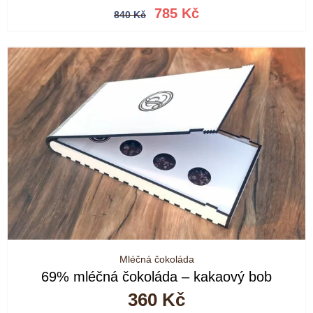
Původní
Aktuální
785
Kč
840
Kč
cena
cena
byla:
je:
840 Kč.
785 Kč.
Mléčná čokoláda
69% mléčná čokoláda – kakaový bob
360
Kč