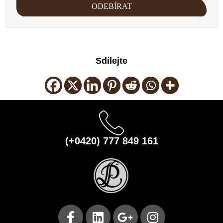
Sdílejte
(+0420) 777 849 161
F
L
G
I
a
i
o
n