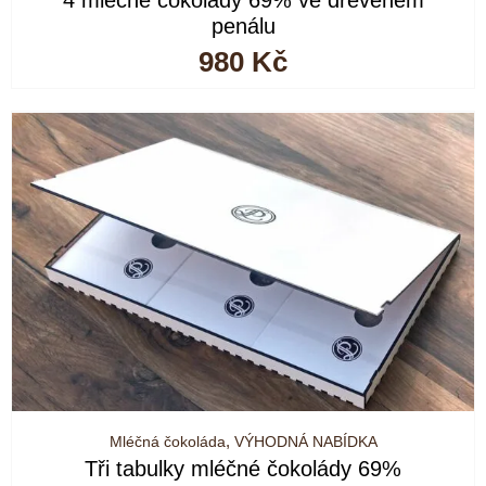
4 mléčné čokolády 69% ve dřevěném
penálu
980
Kč
Mléčná čokoláda
,
VÝHODNÁ NABÍDKA
Tři tabulky mléčné čokolády 69%